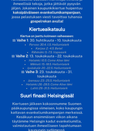
ihmeellisiä tekoja, jotka jättävät pysyvän
jäljen. Jokainen kaupunkikiertue huipentuu
kaksipäiväiseen evankeliumikampanjaan
,
jossa pelastuksen viesti tavoittaa tuhansia
gospelrekan avulla!
Kiertueaikataulu
Kiertue on jaettu kolmeen vaiheeseen:
📅
Vaihe 1
: 30. huhtikuuta – 10. toukokuuta
Porvoo: 30.4.-1.5. Helluntaisrk
Karjaa: 2.-4.5. Betel
Riihimäki: 5.-7.5. Vapaasrk
📅
Vaihe 2
: 13. toukokuuta – 22. toukokuuta
Helsinki: 10.5. Come Alive tiimi
Mikkeli: 15.-18.5. Helluntaisrk
Jyväskylä: 20.-22.5. Helluntaisrk
📅
Vaihe 3
: 23. toukokuuta – 31.
toukokuuta
Joensuu: 23.-25.5. Helluntaisrk
Helsinki: 26.-28.5. Come Alive tiimi
Lahti: 29.-31.5. Helluntaisrk
Suuri finaali Helsingissä!
Kiertueen jälkeen kokoonnumme Suomen
pääkaupungissa viimeisen, koko kaupungin
kattavan evankeliumikampanjan merkeissä.
Kesäkuun ensimmäisen viikon aikana
täytämme Helsingin kadut evankeliumilla,
valmistautuen ihmeelliseen tapahtumaan
kaupungin sydämessä.