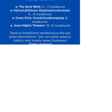
🔥
The Send Week
: 2. – 7. kesäkuuta
🔥
Helluntailiikkeen Maailmankonferenssi
:
4. – 6. kesäkuuta
🔥
Come Alive -Evankeliumikampanja
: 8.
kesäkuuta
🔥
Jesus Nights Tampere
: 10.-12. kesäkuuta
Tämä on ihmeellinen mahdollisuus olla osa
jotain historiallista. Tule, ota uskon askel ja
todista, mitä Jumala tekee Suomessa!
Oletko mukana?
Jos haluat mukaan kiertueelle, ilmoittaudu alla
olevasta linkistä!
ILMOITTAUDU KIERTUEELLE
Haluatko osallistua Helsingin tai Tampereen
tapahtumien järjestämiseen?
HELSINKI
TAMPERE