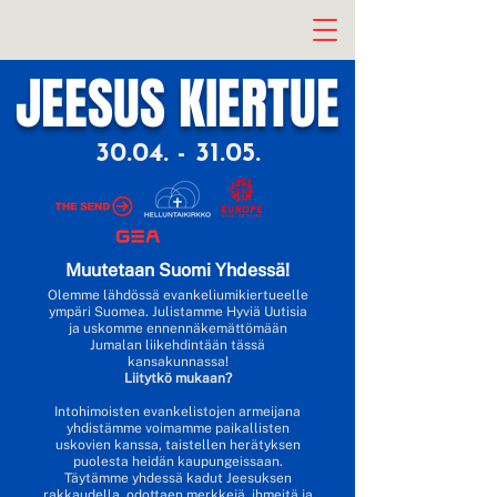
JEESUS KIERTUE
30.04. - 31.05
.
Muutetaan Suomi Yhdessä!
Olemme lähdössä evankeliumikiertueelle
ympäri Suomea. Julistamme Hyviä Uutisia
ja uskomme ennennäkemättömään
Jumalan liikehdintään tässä
kansakunnassa!
Liitytkö mukaan?
Intohimoisten evankelistojen armeijana
yhdistämme voimamme paikallisten
uskovien kanssa, taistellen herätyksen
puolesta heidän kaupungeissaan.
Täytämme yhdessä kadut Jeesuksen
rakkaudella, odottaen merkkejä, ihmeitä ja